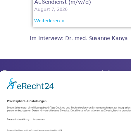
Außendienst (m/w/d)
August 7, 2026
Weiterlesen »
Im Interview: Dr. med. Susanne Kanya
Adresse
Wundex – Di
Marie-Curie-St
48308 Senden
Tel: +49 (0) 2
Fax: +49 (0) 2