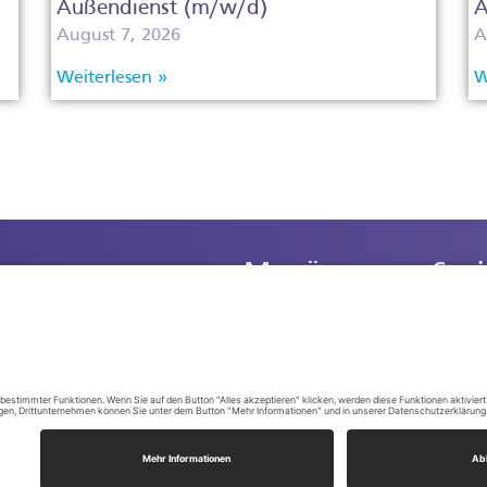
Außendienst (m/w/d)
A
August 7, 2026
A
Weiterlesen »
W
Menü
Soc
Kontakt
e Wundexperten GmbH
Impressum
raße 1
Datenschutz
AGBs
536 80 77 – 000
Compliance
536 80 77 – 001
Barrierefreiheit