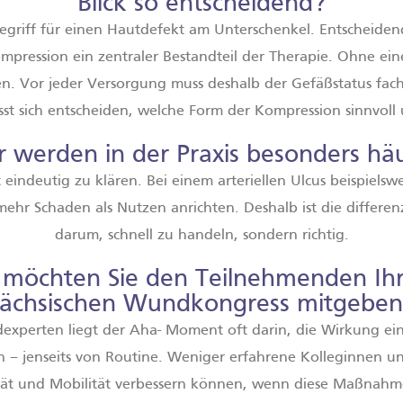
Blick so entscheidend?
begriff für einen Hautdefekt am Unterschenkel. Entscheidend 
 Kompression ein zentraler Bestandteil der Therapie. Ohne e
. Vor jeder Versorgung muss deshalb der Gefäßstatus fachä
st sich entscheiden, welche Form der Kompression sinnvoll u
r werden in der Praxis besonders hä
cht eindeutig zu klären. Bei einem arteriellen Ulcus beispiel
ehr Schaden als Nutzen anrichten. Deshalb ist die differenz
darum, schnell zu handeln, sondern richtig.
öchten Sie den Teilnehmenden Ihre
ächsischen Wundkongress mitgeben
perten liegt der Aha- Moment oft darin, die Wirkung ein
 – jenseits von Routine. Weniger erfahrene Kolleginnen un
ität und Mobilität verbessern können, wenn diese Maßnahm