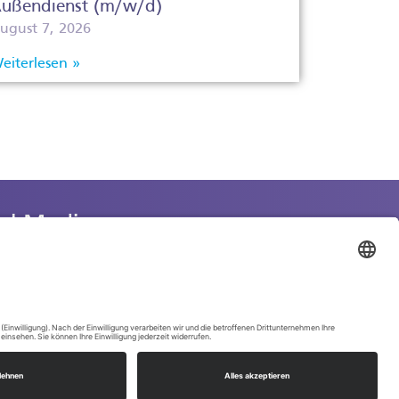
ußendienst (m/w/d)
ugust 7, 2026
eiterlesen »
ial Media