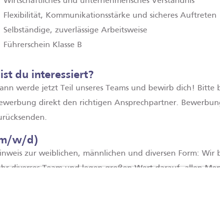
Wirtschaftliches und unternehmerisches Verständnis
Flexibilität, Kommunikationsstärke und sicheres Auftreten
Selbständige, zuverlässige Arbeitsweise
Führerschein Klasse B
ist du interessiert?
ann werde jetzt Teil unseres Teams und bewirb dich! Bitte 
ewerbung direkt den richtigen Ansprechpartner. Bewerbung
urücksenden.
(m/w/d)
inweis zur weiblichen, männlichen und diversen Form: Wi
ehr diverses Team und legen großen Wert darauf, allen Me
eschlechtlichen Identität mit dem gleichen Respekt zu bege
erzichten wir in unseren Texten darauf, die einzelnen Gesc
dressieren. Alle personenbezogenen Bezeichnungen sind som