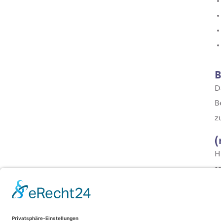
B
D
B
z
H
s
g
v
a