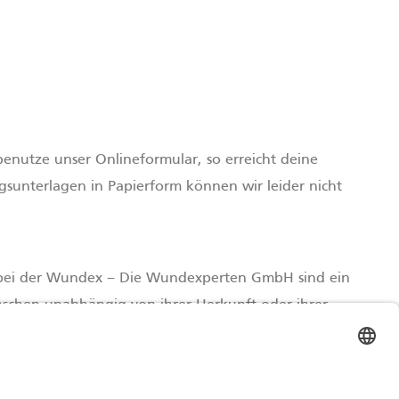
benutze unser Onlineformular, so erreicht deine
sunterlagen in Papierform können wir leider nicht
r bei der Wundex – Die Wundexperten GmbH sind ein
nschen unabhängig von ihrer Herkunft oder ihrer
gnen. Allein zum Zweck der besseren Lesbarkeit
hlechter (m/w/d) jeweils durch eigene Formen zu
it geschlechtsneutral zu verstehen.