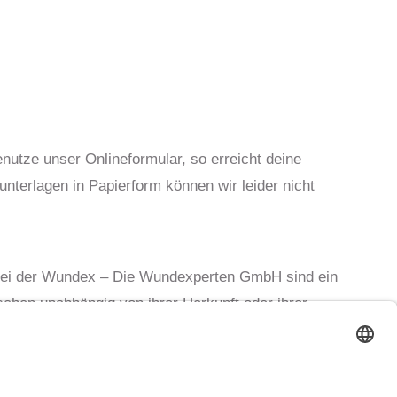
enutze unser Onlineformular, so erreicht deine
nterlagen in Papierform können wir leider nicht
 bei der Wundex – Die Wundexperten GmbH sind ein
chen unabhängig von ihrer Herkunft oder ihrer
gnen. Allein zum Zweck der besseren Lesbarkeit
lechter (m/w/d) jeweils durch eigene Formen zu
it geschlechtsneutral zu verstehen.