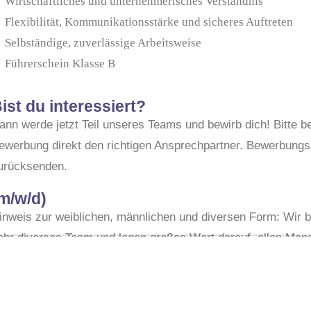
Wirtschaftliches und unternehmerisches Verständnis
Flexibilität, Kommunikationsstärke und sicheres Auftreten
Selbständige, zuverlässige Arbeitsweise
Führerschein Klasse B
ist du interessiert?
ann werde jetzt Teil unseres Teams und bewirb dich! Bitte b
ewerbung direkt den richtigen Ansprechpartner. Bewerbungsu
urücksenden.
m/w/d)
inweis zur weiblichen, männlichen und diversen Form: Wir
ehr diverses Team und legen großen Wert darauf, allen Mens
eschlechtlichen Identität mit dem gleichen Respekt zu bege
erzichten wir in unseren Texten darauf, die einzelnen Gesch
dressieren. Alle personenbezogenen Bezeichnungen sind som