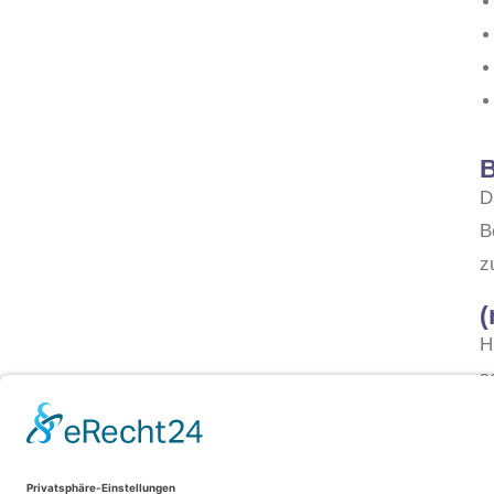
B
D
B
z
(
H
s
g
v
a